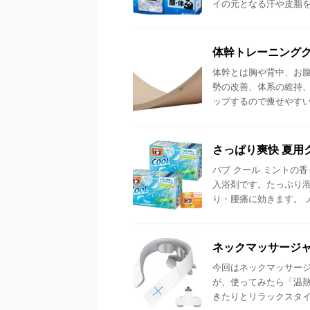
イの元となる汗や皮脂をす
体幹トレーニング
体幹とは胸や背中、お
勢の改善、体系の維持
ップするので痩せやすい身
さっぱり爽快 夏用
バブ クール ミントの
入浴剤です。たっぷり
り・腰痛に効きます。 メ
ネックマッサージャ
今回はネックマッサー
が、使ってみたら「温熱
きたりとリラックスタイム