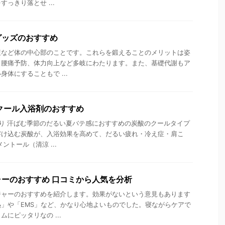
っきり落とせ ...
グッズのおすすめ
腹など体の中心部のことです。これらを鍛えることのメリットは姿
、腰痛予防、体力向上など多岐にわたります。また、基礎代謝もア
体にすることもで ...
クール入浴剤のおすすめ
香り 汗ばむ季節のだるい夏バテ感におすすめの炭酸のクールタイプ
溶け込む炭酸が、入浴効果を高めて、だるい疲れ・冷え症・肩こ
ントール（清涼 ...
ーのおすすめ 口コミから人気を分析
ジャーのおすすめを紹介します。効果がないという意見もあります
」や「EMS」など、かなり心地よいものでした。寝ながらケアで
にピッタリなの ...