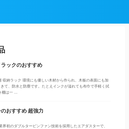
品
イラックのおすすめ
置き棚 収納ラック 環境にも優しい木材から作られ、木板の表面にも加
てきて、防水と防塵です。たとえインクが溢れても布巾で手軽く拭
は一 ...
のおすすめ 超強力
ー 業界初のダブルタービンファン技術を採用したエアダスターで、