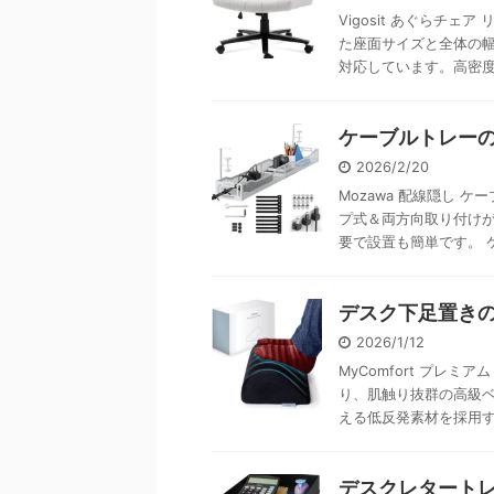
Vigosit あぐらチ
た座面サイズと全体の幅
対応しています。高密度ウ 
ケーブルトレーの
2026/2/20
Mozawa 配線隠し 
プ式＆両方向取り付けが
要で設置も簡単です。 ケー
デスク下足置きの
2026/1/12
MyComfort プレ
り、肌触り抜群の高級
える低反発素材を採用する
デスクレタートレ