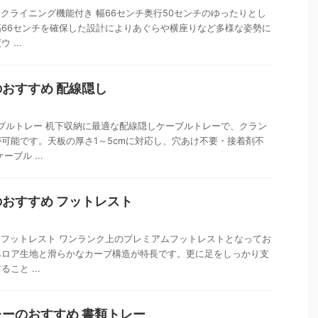
ェア リクライニング機能付き 幅66センチ奥行50センチのゆったりとし
66センチを確保した設計によりあぐらや横座りなど多様な姿勢に
...
おすすめ 配線隠し
ケーブルトレー 机下収納に最適な配線隠しケーブルトレーで、クラン
可能です。天板の厚さ1～5cmに対応し、穴あけ不要・接着剤不
ブル ...
おすすめ フットレスト
ミアム フットレスト ワンランク上のプレミアムフットレストとなってお
ベロア生地と滑らかなカーブ構造が特長です。更に足をしっかり支
こと ...
ーのおすすめ 書類トレー