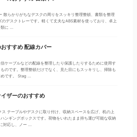
類トレー 散らかりがちなデスクの周りをスッキリ整理整頓、書類を整理
ズのデスクトレーです。軽くて丈夫なABS素材を使っており、卓上
に ...
おすすめ 配線カバー
通信ケーブルなどの配線を整理したり保護したりするために使用す
るものです。整理整頓だけでなく、見た目にもスッキリし、掃除も
す。 Stag ...
ナイザーのおすすめ
クス テーブルやデスクに取り付け、収納スペースを広げ、机の上
るハンギングボックスです。荷物をいれたまま持ち運び可能な収納
対応し、ノー ...