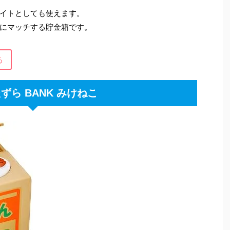
イトとしても使えます。
にマッチする貯金箱です。
る
ずら BANK みけねこ