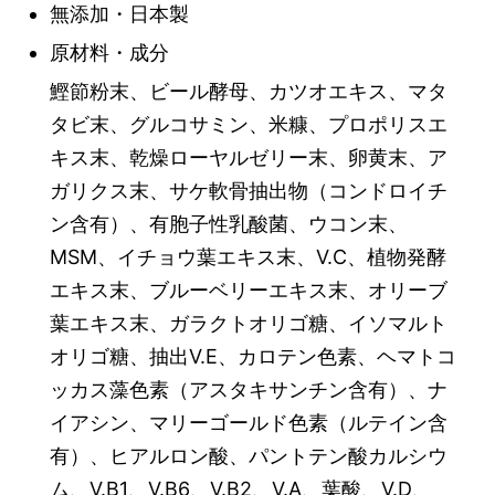
無添加・日本製
原材料・成分
鰹節粉末、ビール酵母、カツオエキス、マタ
タビ末、グルコサミン、米糠、プロポリスエ
キス末、乾燥ローヤルゼリー末、卵黄末、ア
ガリクス末、サケ軟骨抽出物（コンドロイチ
ン含有）、有胞子性乳酸菌、ウコン末、
MSM、イチョウ葉エキス末、V.C、植物発酵
エキス末、ブルーベリーエキス末、オリーブ
葉エキス末、ガラクトオリゴ糖、イソマルト
オリゴ糖、抽出V.E、カロテン色素、ヘマトコ
ッカス藻色素（アスタキサンチン含有）、ナ
イアシン、マリーゴールド色素（ルテイン含
有）、ヒアルロン酸、パントテン酸カルシウ
ム、V.B1、V.B6、V.B2、V.A、葉酸、V.D、