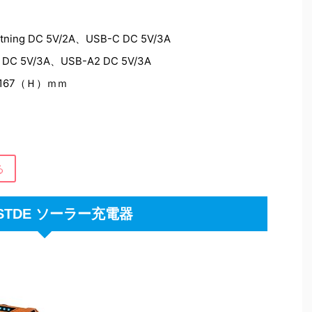
tning DC 5V/2A、USB-C DC 5V/3A
 DC 5V/3A、USB-A2 DC 5V/3A
167（Ｈ）ｍｍ
る
STDE ソーラー充電器