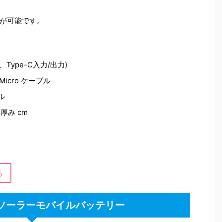
電が可能です。
力、Type-C入力/出力)
 Micro ケーブル
ル
8厚み cm
る
O ソーラーモバイルバッテリー