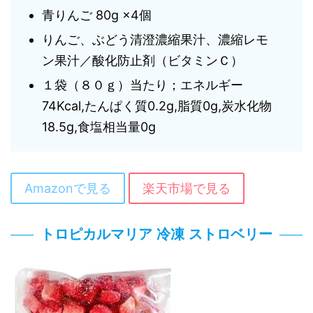
青りんご 80g ×4個
りんご、ぶどう清澄濃縮果汁、濃縮レモ
ン果汁／酸化防止剤（ビタミンＣ）
１袋（８０ｇ）当たり；エネルギー
74Kcal,たんぱく質0.2g,脂質0g,炭水化物
18.5g,食塩相当量0g
Amazonで見る
楽天市場で見る
トロピカルマリア 冷凍 ストロベリー