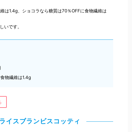
維は1.4g、ショコラなら糖質は70％OFFに食物繊維は
しいです。
用
食物繊維は1.4g
る
 ライスブランビスコッティ