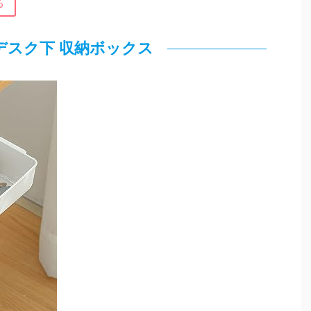
る
ch デスク下 収納ボックス