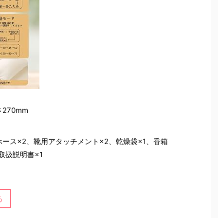
さ270mm
ホース×2、靴用アタッチメント×2、乾燥袋×1、香箱
取扱説明書×1
る