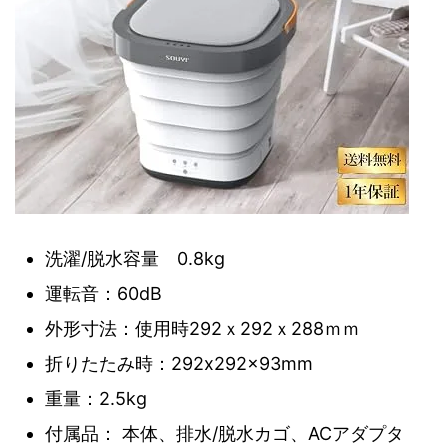
洗濯/脱水容量 0.8kg
運転音：60dB
外形寸法：使用時292ｘ292ｘ288ｍｍ
折りたたみ時：292x292x93mm
重量：2.5kg
付属品： 本体、排水/脱水カゴ、ACアダプタ