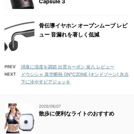
Capsule 3
骨伝導イヤホン オープンムーブ レビ
ュー 音漏れを著しく低減
PREV
消臭に湿度を調節 出雲カーボン 炭八 レビュー
NEXT
ドウシシャ 真空断熱 ON℃ZONE (オンドゾーン) 氷点
下に冷やすビアジョッキ
2026/08/07
散歩に便利なライトのおすすめ