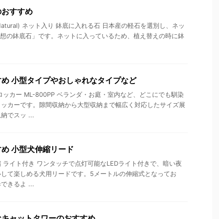
のおすすめ
d Natural) ネット入り 鉢底に入れる石 日本産の軽石を選別し、ネッ
「新発想の鉢底石」です。ネットに入っているため、植え替えの時に鉢
め 小型タイプやおしゃれなタイプなど
ッカー ML-800PP ベランダ・お庭・室内など、どこにでも馴染
ロッカーです。隙間収納から大型収納まで幅広く対応したサイズ展
でスッ ...
め 小型犬伸縮リード
 伸縮 ライト付き ワンタッチで点灯可能なLEDライト付きで、暗い夜
心して楽しめる犬用リードです。5メートルの伸縮式となってお
きるよ ...
なキャットタワーのおすすめ