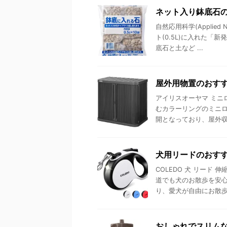
ネット入り鉢底石
自然応用科学(Applie
ト(0.5L)に入れた
底石と土など ...
屋外用物置のおすす
アイリスオーヤマ ミニロ
むカラーリングのミニ
開となっており、屋外収納
犬用リードのおすす
COLEDO 犬 リード
道でも犬のお散歩を安
り、愛犬が自由にお散歩で
おしゃれでスリム