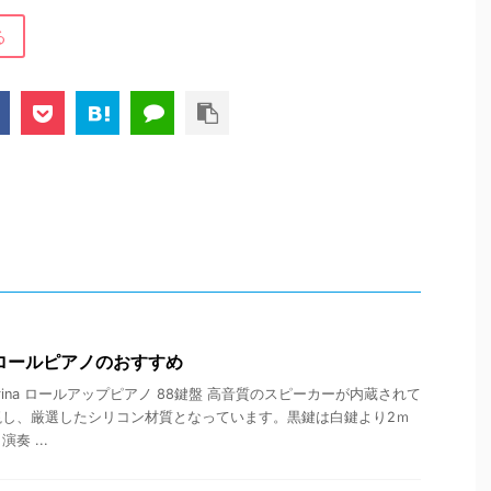
る
ロールピアノのおすすめ
rina ロールアップピアノ 88鍵盤 高音質のスピーカーが内蔵されて
視し、厳選したシリコン材質となっています。黒鍵は白鍵より2ｍ
奏 ...