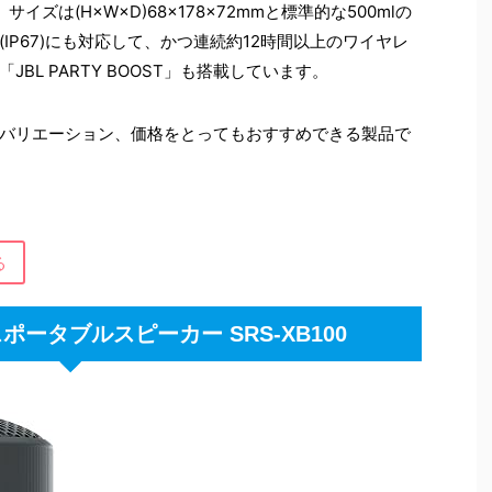
ズは(H×W×D)68×178×72mmと標準的な500mlの
IP67)にも対応して、かつ連続約12時間以上のワイヤレ
BL PARTY BOOST」も搭載しています。
バリエーション、価格をとってもおすすめできる製品で
る
ポータブルスピーカー SRS-XB100