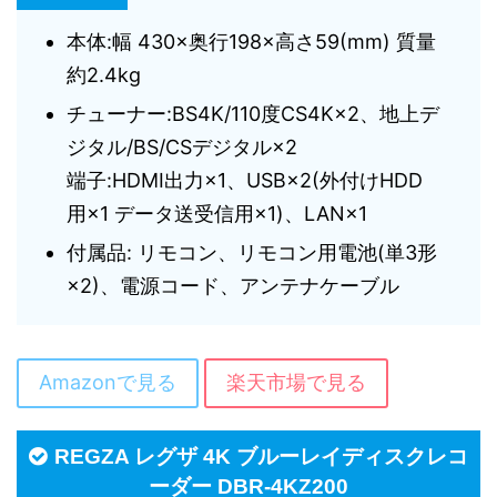
本体:幅 430×奥行198×高さ59(mm) 質量
約2.4kg
チューナー:BS4K/110度CS4K×2、地上デ
ジタル/BS/CSデジタル×2
端子:HDMI出力×1、USB×2(外付けHDD
用×1 データ送受信用×1)、LAN×1
付属品: リモコン、リモコン用電池(単3形
×2)、電源コード、アンテナケーブル
Amazonで見る
楽天市場で見る
REGZA レグザ 4K ブルーレイディスクレコ
ーダー DBR-4KZ200