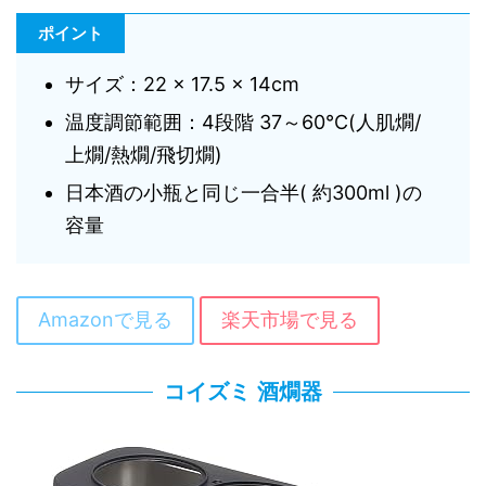
ポイント
サイズ：22 × 17.5 × 14cm
温度調節範囲：4段階 37～60℃(人肌燗/
上燗/熱燗/飛切燗)
日本酒の小瓶と同じ一合半( 約300ml )の
容量
Amazonで見る
楽天市場で見る
コイズミ 酒燗器