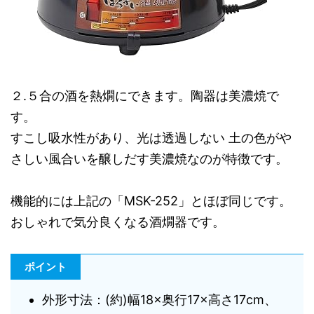
２.５合の酒を熱燗にできます。陶器は美濃焼で
す。
すこし吸水性があり、光は透過しない 土の色がや
さしい風合いを醸しだす美濃焼なのが特徴です。
機能的には上記の「MSK-252」とほぼ同じです。
おしゃれで気分良くなる酒燗器です。
ポイント
外形寸法：(約)幅18×奥行17×高さ17cm、