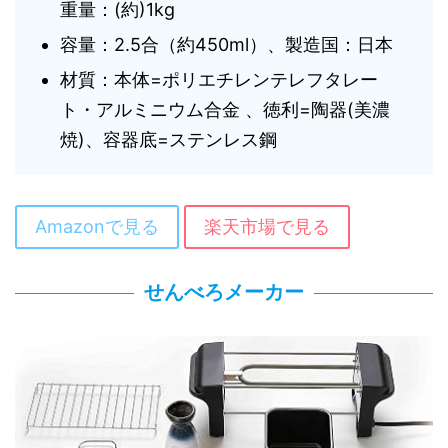
重量：(約)1kg
容量：2.5合（約450ml）、製造国：日本
材質：本体=ポリエチレンテレフタレー
ト・アルミニウム合金 、徳利=陶器(美濃
焼)、容器底=ステンレス鋼
Amazonで見る
楽天市場で見る
せんべろメーカー