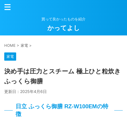
買って良かったものを紹介
かってよし
HOME
>
家電
>
家電
決め手は圧力とスチーム 極上ひと粒炊き
ふっくら御膳
更新日：
2025年4月6日
日立 ふっくら御膳 RZ-W100EMの特
徴