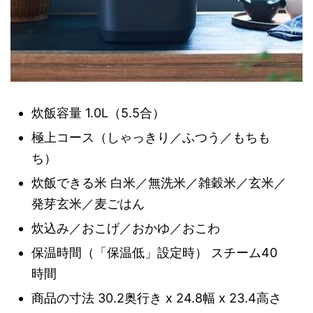
炊飯容量 1.0L（5.5合）
極上コース（しゃっきり／ふつう／もちも
ち）
炊飯できる米 白米／無洗米／雑穀米／玄米／
発芽玄米／麦ごはん
炊込み／おこげ／おかゆ／おこわ
保温時間（「保温低」設定時） スチーム40
時間
商品の寸法 30.2奥行き x 24.8幅 x 23.4高さ